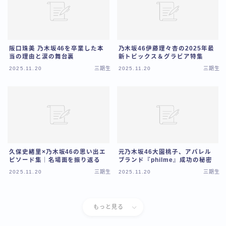
阪口珠美 乃木坂46を卒業した本
乃木坂46伊藤理々杏の2025年最
当の理由と涙の舞台裏
新トピックス＆グラビア特集
2025.11.20
三期生
2025.11.20
三期生
久保史緒里×乃木坂46の思い出エ
元乃木坂46大園桃子、アパレル
ピソード集｜名場面を振り返る
ブランド『philme』成功の秘密
2025.11.20
三期生
2025.11.20
三期生
もっと見る