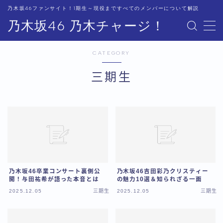
乃木坂46ファンサイト！1期生～現役まですべてのメンバーについて解説
乃木坂46 乃木チャージ！
MENU
CATEGORY
運営者情報
三期生
プライバシーポリシー
乃木坂46卒業コンサート裏側公
乃木坂46吉田彩乃クリスティー
開！与田祐希が語った本音とは
の魅力10選＆知られざる一面
2025.12.05
三期生
2025.12.05
三期生