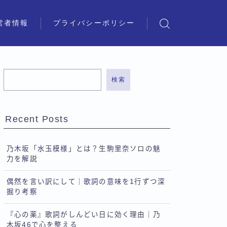
営者情報
プライバシーポリシー
検索
Recent Posts
乃木坂「水玉模様」とは？生駒里奈ソロの魅
力を解説
偶然を言い訳にして｜歌詞の意味を1行ずつ深
掘り考察
『心の薬』歌詞がしんどい日に効く理由｜乃
木坂46で心を整える