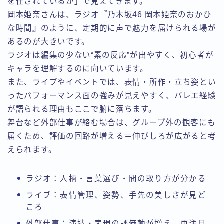
を任されているか」で見えてきます。
岡本姫奈さんは、ラジオ『乃木坂46 岡本姫奈のおかひ
な時間』のように、定期的に声で魅力を届けられる場が
あるのが大きいです。
ラジオは編集の少ない“素の反応”が出やすく、初心者が
キャラを理解するのに向いています。
また、ライブやイベントでは、表情・所作・立ち姿とい
ったパフォーマンス面の強みが見えやすく、バレエ経験
が語られる理由もここで腑に落ちます。
舞台など外部仕事が絡む場合は、グループ外の観客にも
届くため、評価の回路が増える＝伸びしろが広がると考
えられます。
ラジオ：人柄・言葉選び・間の取り方が分かる
ライブ：表情管理、姿勢、手先の美しさが見ど
ころ
外部仕事：演技・表現の評価軸が増え、再注目