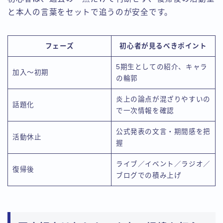
と本人の言葉をセットで追うのが安全です。
フェーズ
初心者が見るべきポイント
5期生としての紹介、キャラ
加入〜初期
の輪郭
炎上の論点が混ざりやすいの
話題化
で一次情報を確認
公式発表の文言・期間感を把
活動休止
握
ライブ／イベント／ラジオ／
復帰後
ブログでの積み上げ