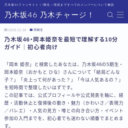
乃木坂46ファンサイト！1期生～現役まですべてのメンバーについて解説
乃木坂46 乃木チャージ！
MENU
2025.12.26
四期生
運営者情報
乃木坂46・岡本姫奈を最短で理解する10分
ガイド｜初心者向け
プライバシーポリシー
「岡本 姫奈」と検索したあなたは、乃木坂46の5期生・
岡本姫奈（おかもと ひな）さんについて「結局どんな
子？」「炎上って何があった？」「今は人気あるの？」
を短時間で整理したいはずです。
この記事では、公式プロフィールや公式発表を軸に、経
歴・活動休止と復帰後の動き・魅力（かわいさ／表現力
／バレエ）・人気の見方・噂との向き合い方・イベント
参加の入門までを、初心者でも迷わない順番でまとめま
す。