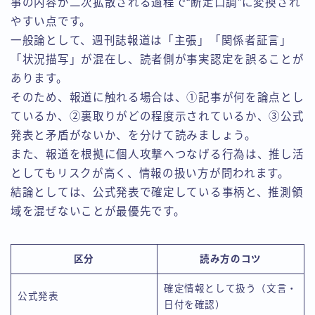
事の内容が二次拡散される過程で“断定口調”に変換され
やすい点です。
一般論として、週刊誌報道は「主張」「関係者証言」
「状況描写」が混在し、読者側が事実認定を誤ることが
あります。
そのため、報道に触れる場合は、①記事が何を論点とし
ているか、②裏取りがどの程度示されているか、③公式
発表と矛盾がないか、を分けて読みましょう。
また、報道を根拠に個人攻撃へつなげる行為は、推し活
としてもリスクが高く、情報の扱い方が問われます。
結論としては、公式発表で確定している事柄と、推測領
域を混ぜないことが最優先です。
区分
読み方のコツ
確定情報として扱う（文言・
公式発表
日付を確認）