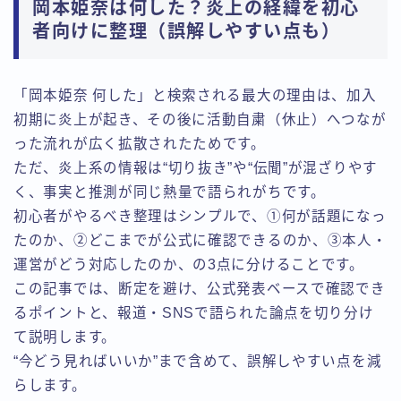
岡本姫奈は何した？炎上の経緯を初心
者向けに整理（誤解しやすい点も）
「岡本姫奈 何した」と検索される最大の理由は、加入
初期に炎上が起き、その後に活動自粛（休止）へつなが
った流れが広く拡散されたためです。
ただ、炎上系の情報は“切り抜き”や“伝聞”が混ざりやす
く、事実と推測が同じ熱量で語られがちです。
初心者がやるべき整理はシンプルで、①何が話題になっ
たのか、②どこまでが公式に確認できるのか、③本人・
運営がどう対応したのか、の3点に分けることです。
この記事では、断定を避け、公式発表ベースで確認でき
るポイントと、報道・SNSで語られた論点を切り分け
て説明します。
“今どう見ればいいか”まで含めて、誤解しやすい点を減
らします。