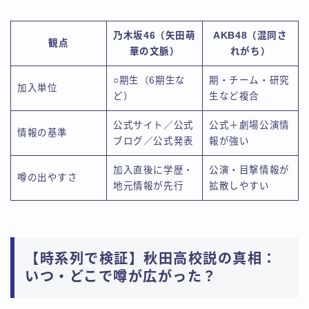
乃木坂46（矢田萌
AKB48（混同さ
観点
華の文脈）
れがち）
○期生（6期生な
期・チーム・研究
加入単位
ど）
生など複合
公式サイト／公式
公式＋劇場公演情
情報の基準
ブログ／公式発表
報が強い
加入直後に学歴・
公演・目撃情報が
噂の出やすさ
地元情報が先行
拡散しやすい
【時系列で検証】秋田高校説の真相：
いつ・どこで噂が広がった？