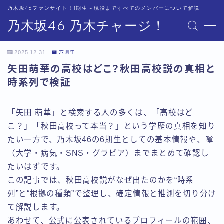
乃木坂46ファンサイト！1期生～現役まですべてのメンバーについて解説
乃木坂46 乃木チャージ！
MENU
2025.12.31
六期生
運営者情報
矢田萌華の高校はどこ？秋田高校説の真相と
時系列で検証
プライバシーポリシー
「矢田 萌華」と検索する人の多くは、「高校はど
こ？」「秋田高校って本当？」という学歴の真相を知り
たい一方で、乃木坂46の6期生としての基本情報や、噂
（大学・病気・SNS・グラビア）までまとめて確認し
たいはずです。
この記事では、秋田高校説がなぜ出たのかを“時系
列”と“根拠の種類”で整理し、確定情報と推測を切り分け
て解説します。
あわせて、公式に公表されているプロフィールの範囲、