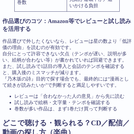
巻数
いかける負担
作品選びのコツ：Amazon等でレビューと試し読み
を活用する
作品選びで外したくないなら、レビューは星の数より「低評
価の理由」を読むのが有効です。
自分にとって許容できない欠点（テンポが遅い、説明が多
い、絵柄が合わない等）が書かれていれば回避できます。
また、試し読みで1話目の導入と会話のテンポを確認する
と、購入後のミスマッチが減ります。
『乃木坂の詩』目的で探す場合でも、最終的には“漫画とし
て続きが読みたいか”で判断すると満足しやすいです。
レビューは「合わなかった人の意見」から先に読む
試し読みで絵柄・文字量・テンポを確認する
巻数が多い作品は、まず1巻だけ買って判断する
どこで聴ける・観られる？CD／配信／
動画の探し方（楽曲）