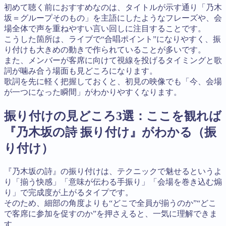
初めて聴く前におすすめなのは、タイトルが示す通り「乃木
坂＝グループそのもの」を主語にしたようなフレーズや、会
場全体で声を重ねやすい言い回しに注目することです。
こうした箇所は、ライブで“合唱ポイント”になりやすく、振
り付けも大きめの動きで作られていることが多いです。
また、メンバーが客席に向けて視線を投げるタイミングと歌
詞が噛み合う場面も見どころになります。
歌詞を先に軽く把握しておくと、初見の映像でも「今、会場
が一つになった瞬間」がわかりやすくなります。
振り付けの見どころ3選：ここを観れば
『乃木坂の詩 振り付け』がわかる（振
り付け）
『乃木坂の詩』の振り付けは、テクニックで魅せるというよ
り「揃う快感」「意味が伝わる手振り」「会場を巻き込む煽
り」で完成度が上がるタイプです。
そのため、細部の角度よりも“どこで全員が揃うのか”“どこ
で客席に参加を促すのか”を押さえると、一気に理解できま
す。