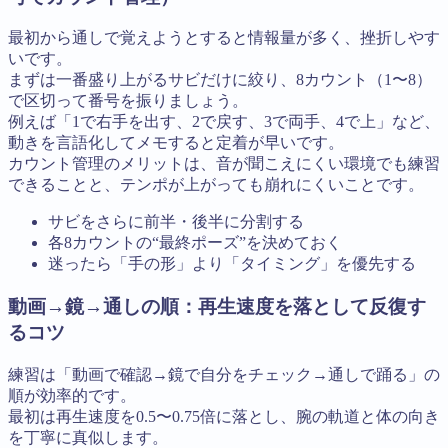
最初から通しで覚えようとすると情報量が多く、挫折しやす
いです。
まずは一番盛り上がるサビだけに絞り、8カウント（1〜8）
で区切って番号を振りましょう。
例えば「1で右手を出す、2で戻す、3で両手、4で上」など、
動きを言語化してメモすると定着が早いです。
カウント管理のメリットは、音が聞こえにくい環境でも練習
できることと、テンポが上がっても崩れにくいことです。
サビをさらに前半・後半に分割する
各8カウントの“最終ポーズ”を決めておく
迷ったら「手の形」より「タイミング」を優先する
動画→鏡→通しの順：再生速度を落として反復す
るコツ
練習は「動画で確認→鏡で自分をチェック→通しで踊る」の
順が効率的です。
最初は再生速度を0.5〜0.75倍に落とし、腕の軌道と体の向き
を丁寧に真似します。