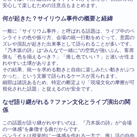
安心して楽しむための注意点もまとめます。
何が起きた？サイリウム事件の概要と経緯
一般に「サイリウム事件」と呼ばれる話題は、ライブ中のペ
ンライトの色や振り方、会場の統一行動をめぐって、意図の
ズレや混乱が起きた出来事として語られることが多いです。
『乃木坂の詩』は“みんなで一緒に”の空気が強いぶん、客席
側も「色を揃えるべき？」「推し色でいい？」と迷いが生ま
れやすい土壌があります。
その結果、統一を求める動きと自由に楽しみたい動きがぶつ
かった、という文脈で語られるケースが見られます。
細部は諸説あるため、特定の断定より「現場文化の摩擦が可
視化された話題」と捉えるのが安全です。
なぜ語り継がれる？ファン文化とライブ演出の関
係
この話題が語り継がれやすいのは、『乃木坂の詩』が“会場
の一体感”を象徴する曲だからです。
ペンライトは視覚的に一体感を作れる一方で、推し活の自由