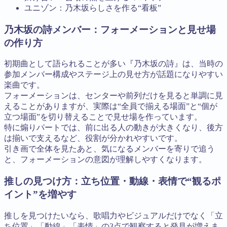
ユニゾン：乃木坂らしさを作る“看板”
乃木坂の詩メンバー：フォーメーションと見せ場
の作り方
初期曲として語られることが多い『乃木坂の詩』は、当時の
参加メンバー構成やステージ上の見せ方が話題になりやすい
楽曲です。
フォーメーションは、センターや前列だけを見ると単調に見
えることがありますが、実際は“全員で揃える場面”と“個が
立つ場面”を切り替えることで見せ場を作っています。
特に煽りパートでは、前に出る人の動きが大きくなり、後方
は揃いで支えるなど、役割が分かれやすいです。
引き画で全体を見たあと、気になるメンバーを寄りで追う
と、フォーメーションの意図が理解しやすくなります。
推しの見つけ方：立ち位置・動線・表情で“観るポ
イント”を増やす
推しを見つけたいなら、歌唱力やビジュアルだけでなく「立
ち位置」「動線」「表情」の3点で観察すると発見が増えま