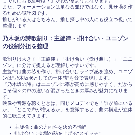
こで前に出る意味は？」がわかるようになります。
また、フォーメーションは単なる並びではなく、見せ場を作
るための設計図です。
推しがいる人はもちろん、推し探し中の人にも役立つ視点で
整理します。
乃木坂の詩歌割り：主旋律・掛け合い・ユニゾン
の役割分担を整理
歌割りは大きく「主旋律」「掛け合い（受け渡し）」「ユニ
ゾン」に分けて捉えると理解しやすいです。
主旋律は曲の芯を作り、掛け合いはライブ感を強め、ユニゾ
ンは“乃木坂46としての一体感”を音で表現します。
『乃木坂の詩』はユニゾン比率が高めに感じやすく、だから
こそ個々の声の違いが混ざったときの厚みが魅力になりま
す。
映像や音源を聴くときは、同じメロディでも「誰が前にいる
か」「どこで声が増えるか」を意識すると、曲の構造が立体
的に聴こえてきます。
主旋律：曲の方向性を決める“軸”
掛け合い：会場の熱を上げる“スイッチ”