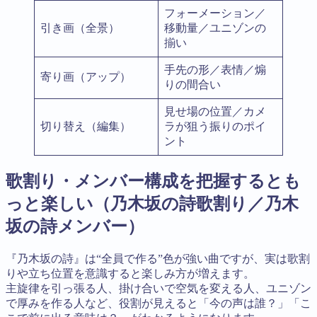
フォーメーション／
引き画（全景）
移動量／ユニゾンの
揃い
手先の形／表情／煽
寄り画（アップ）
りの間合い
見せ場の位置／カメ
切り替え（編集）
ラが狙う振りのポイ
ント
歌割り・メンバー構成を把握するとも
っと楽しい（乃木坂の詩歌割り／乃木
坂の詩メンバー）
『乃木坂の詩』は“全員で作る”色が強い曲ですが、実は歌割
りや立ち位置を意識すると楽しみ方が増えます。
主旋律を引っ張る人、掛け合いで空気を変える人、ユニゾン
で厚みを作る人など、役割が見えると「今の声は誰？」「こ