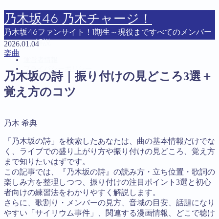
乃木坂46 乃木チャージ！
乃木坂46ファンサイト！1期生～現役まですべてのメンバー
について解説
2026.01.04
楽曲
運営者情報
プライバシーポリシー
乃木坂の詩｜振り付けの見どころ3選＋
覚え方のコツ
MENU
運営者情報
乃木 希典
プライバシーポリシー
「乃木坂の詩」を検索したあなたは、曲の基本情報だけでな
く、ライブでの盛り上がり方や振り付けの見どころ、覚え方
まで知りたいはずです。
この記事では、『乃木坂の詩』の読み方・立ち位置・歌詞の
楽しみ方を整理しつつ、振り付けの注目ポイント3選と初心
者向けの練習法をわかりやすく解説します。
さらに、歌割り・メンバーの見方、音域の目安、話題になり
やすい「サイリウム事件」、関連する漫画情報、どこで聴け