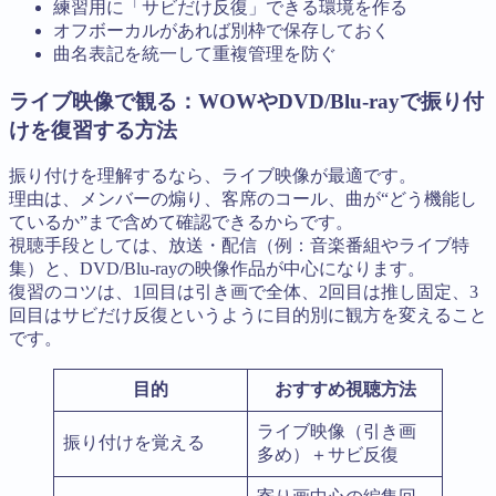
練習用に「サビだけ反復」できる環境を作る
オフボーカルがあれば別枠で保存しておく
曲名表記を統一して重複管理を防ぐ
ライブ映像で観る：WOWやDVD/Blu-rayで振り付
けを復習する方法
振り付けを理解するなら、ライブ映像が最適です。
理由は、メンバーの煽り、客席のコール、曲が“どう機能し
ているか”まで含めて確認できるからです。
視聴手段としては、放送・配信（例：音楽番組やライブ特
集）と、DVD/Blu-rayの映像作品が中心になります。
復習のコツは、1回目は引き画で全体、2回目は推し固定、3
回目はサビだけ反復というように目的別に観方を変えること
です。
目的
おすすめ視聴方法
ライブ映像（引き画
振り付けを覚える
多め）＋サビ反復