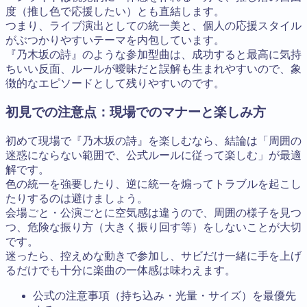
度（推し色で応援したい）とも直結します。
つまり、ライブ演出としての統一美と、個人の応援スタイル
がぶつかりやすいテーマを内包しています。
『乃木坂の詩』のような参加型曲は、成功すると最高に気持
ちいい反面、ルールが曖昧だと誤解も生まれやすいので、象
徴的なエピソードとして残りやすいのです。
初見での注意点：現場でのマナーと楽しみ方
初めて現場で『乃木坂の詩』を楽しむなら、結論は「周囲の
迷惑にならない範囲で、公式ルールに従って楽しむ」が最適
解です。
色の統一を強要したり、逆に統一を煽ってトラブルを起こし
たりするのは避けましょう。
会場ごと・公演ごとに空気感は違うので、周囲の様子を見つ
つ、危険な振り方（大きく振り回す等）をしないことが大切
です。
迷ったら、控えめな動きで参加し、サビだけ一緒に手を上げ
るだけでも十分に楽曲の一体感は味わえます。
公式の注意事項（持ち込み・光量・サイズ）を最優先