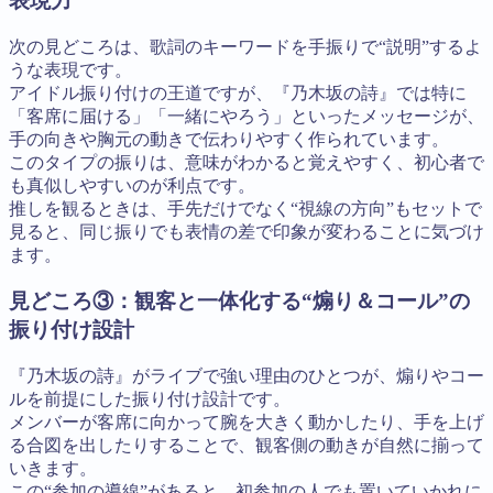
表現力
次の見どころは、歌詞のキーワードを手振りで“説明”するよ
うな表現です。
アイドル振り付けの王道ですが、『乃木坂の詩』では特に
「客席に届ける」「一緒にやろう」といったメッセージが、
手の向きや胸元の動きで伝わりやすく作られています。
このタイプの振りは、意味がわかると覚えやすく、初心者で
も真似しやすいのが利点です。
推しを観るときは、手先だけでなく“視線の方向”もセットで
見ると、同じ振りでも表情の差で印象が変わることに気づけ
ます。
見どころ③：観客と一体化する“煽り＆コール”の
振り付け設計
『乃木坂の詩』がライブで強い理由のひとつが、煽りやコー
ルを前提にした振り付け設計です。
メンバーが客席に向かって腕を大きく動かしたり、手を上げ
る合図を出したりすることで、観客側の動きが自然に揃って
いきます。
この“参加の導線”があると、初参加の人でも置いていかれに