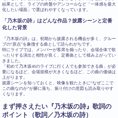
結果として、ライブの終盤やアンコールなど「一体感を最大
化したい場面」で選ばれやすくなっています。
「乃木坂の詩」はどんな作品？披露シーンと定番
化した背景
『乃木坂の詩』は、初期から披露される機会が多く、グルー
プの“原点”を象徴する曲として語られがちです。
特にライブでは、メンバーが客席を煽ったり、会場全体で歌
ったりする演出と相性が良く、定番曲として積み上がってい
きました。
「初めて乃木坂46のライブに行く人でも参加できる曲」が必
要になるほど、会場規模が大きくなるほど、この曲の価値は
上がります。
披露シーンを知っておくと、映像を観たときに“なぜここで
この曲なのか”が腑に落ち、振り付けの意図も読み取りやす
くなります。
まず押さえたい『乃木坂の詩』歌詞の
ポイント（歌詞／乃木坂の詩）