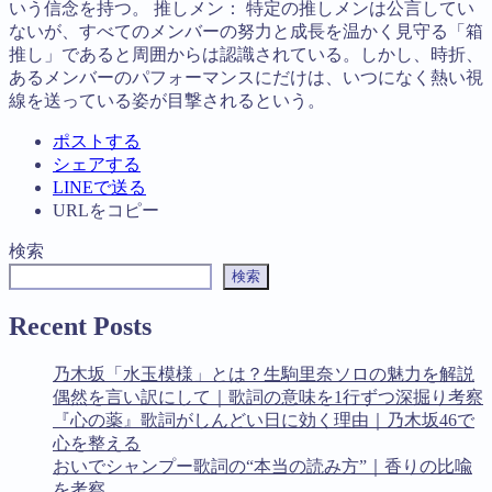
いう信念を持つ。 推しメン： 特定の推しメンは公言してい
ないが、すべてのメンバーの努力と成長を温かく見守る「箱
推し」であると周囲からは認識されている。しかし、時折、
あるメンバーのパフォーマンスにだけは、いつになく熱い視
線を送っている姿が目撃されるという。
ポストする
シェアする
LINEで送る
URLをコピー
検索
検索
Recent Posts
乃木坂「水玉模様」とは？生駒里奈ソロの魅力を解説
偶然を言い訳にして｜歌詞の意味を1行ずつ深掘り考察
『心の薬』歌詞がしんどい日に効く理由｜乃木坂46で
心を整える
おいでシャンプー歌詞の“本当の読み方”｜香りの比喩
を考察