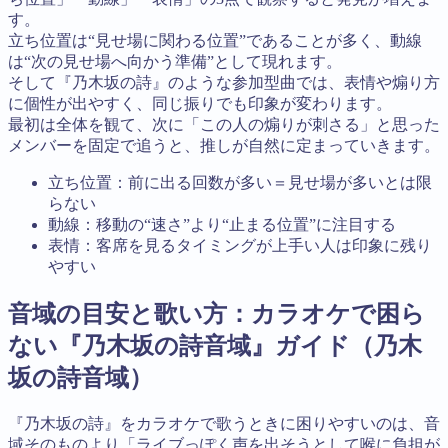
す。
立ち位置は“見せ場に関わる位置”であることが多く、動線
は“次の見せ場へ向かう準備”として現れます。
そして『乃木坂の詩』のような参加型曲では、表情や煽り方
に個性が出やすく、同じ振りでも印象が変わります。
最初は全体を観て、次に「この人の煽りが刺さる」と思った
メンバーを固定で追うと、推しが自然に定まっていきます。
立ち位置：前に出る回数が多い＝見せ場が多いとは限
らない
動線：移動の“速さ”より“止まる位置”に注目する
表情：客席を見るタイミングが上手い人は印象に残り
やすい
音域の目安と歌い方：カラオケで困ら
ない『乃木坂の詩音域』ガイド（乃木
坂の詩音域）
『乃木坂の詩』をカラオケで歌うときに困りやすいのは、音
域そのものより「ライブっぽく声を出そうとして喉に負担が