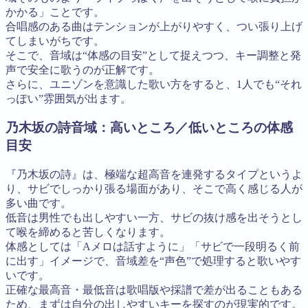
かかる」ことです。
合唱感のある曲はテンションが上がりやすく、つい張り上げ
てしまいがちです。
そこで、音域は“体感の目安”として捉えつつ、キー調整と発
声で安全に歌うのが正解です。
さらに、ユニゾンを意識した歌い方をすると、1人でも“それ
っぽい”雰囲気が出ます。
乃木坂の詩音域：高いところ／低いところの体感
目安
『乃木坂の詩』は、極端な超高音を連発するタイプというよ
り、サビでしっかり張る場面があり、そこで高く感じる人が
多い曲です。
低音は男性でも出しやすい一方、サビの抜け感を出そうとし
て喉を締めると苦しくなります。
体感としては「Aメロは話すように」「サビで一段明るく前
に出す」イメージで、音域差を“声色”で処理すると歌いやす
いです。
正確な最高音・最低音は歌唱版や採譜で差が出ることもある
ため、まずは自分の出しやすいキーを探すのが現実的です。