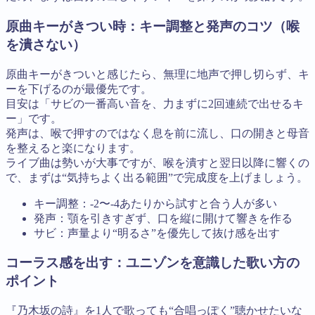
原曲キーがきつい時：キー調整と発声のコツ（喉
を潰さない）
原曲キーがきついと感じたら、無理に地声で押し切らず、キ
ーを下げるのが最優先です。
目安は「サビの一番高い音を、力まずに2回連続で出せるキ
ー」です。
発声は、喉で押すのではなく息を前に流し、口の開きと母音
を整えると楽になります。
ライブ曲は勢いが大事ですが、喉を潰すと翌日以降に響くの
で、まずは“気持ちよく出る範囲”で完成度を上げましょう。
キー調整：-2〜-4あたりから試すと合う人が多い
発声：顎を引きすぎず、口を縦に開けて響きを作る
サビ：声量より“明るさ”を優先して抜け感を出す
コーラス感を出す：ユニゾンを意識した歌い方の
ポイント
『乃木坂の詩』を1人で歌っても“合唱っぽく”聴かせたいな