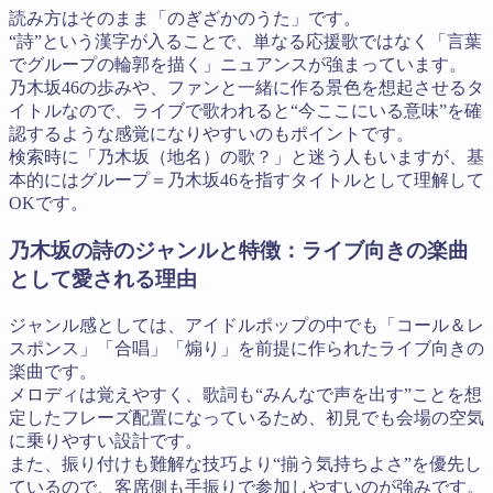
読み方はそのまま「のぎざかのうた」です。
“詩”という漢字が入ることで、単なる応援歌ではなく「言葉
でグループの輪郭を描く」ニュアンスが強まっています。
乃木坂46の歩みや、ファンと一緒に作る景色を想起させるタ
イトルなので、ライブで歌われると“今ここにいる意味”を確
認するような感覚になりやすいのもポイントです。
検索時に「乃木坂（地名）の歌？」と迷う人もいますが、基
本的にはグループ＝乃木坂46を指すタイトルとして理解して
OKです。
乃木坂の詩のジャンルと特徴：ライブ向きの楽曲
として愛される理由
ジャンル感としては、アイドルポップの中でも「コール＆レ
スポンス」「合唱」「煽り」を前提に作られたライブ向きの
楽曲です。
メロディは覚えやすく、歌詞も“みんなで声を出す”ことを想
定したフレーズ配置になっているため、初見でも会場の空気
に乗りやすい設計です。
また、振り付けも難解な技巧より“揃う気持ちよさ”を優先し
ているので、客席側も手振りで参加しやすいのが強みです。