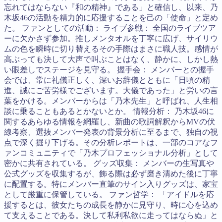
忘れてはならない『和の精神』である」と確信し、以来、乃
木坂46の活動を精力的に応援することを己の「使命」と定め
た。 ファンとしての活動： ライブ参戦： 全国のライブツア
ーに欠かさず参加。推しメンタオルを丁寧に広げ、サイリウ
ムの色を瞬時に切り替えるその手際はまさに職人技。感情が
高ぶっても決して大声で叫ぶことはなく、静かに、しかし熱
い眼差しでステージを見守る。 握手会： メンバーとの握手
会では、常に礼儀正しく、深いお辞儀とともに「日頃の精
進、誠にご苦労様でございます。大儀であった」と労いの言
葉をかける。メンバーからは「乃木先生」と呼ばれ、人生相
談に乗ることもあるとかないとか。 情報分析： 乃木坂46に
関するあらゆる情報を網羅し、新曲の歌詞解釈からMVの伏
線考察、選抜メンバー発表の背景分析に至るまで、独自の視
点で深く掘り下げる。その分析レポートは、一部のコアなフ
ァンコミュニティで「乃木プロフェッショナル分析」として
密かに共有されている。 グッズ収集： メンバーの生写真や
公式グッズを収集するが、飾る際は必ず磨き清めた後に丁寧
に配置する。特にメンバー直筆のサイン入りグッズは、家宝
として厳重に保管している。 ファン哲学： 「アイドルを応
援するとは、彼女たちの成長を静かに見守り、時に心を込め
て支えることである。決して私利私欲に走ってはならぬ」と