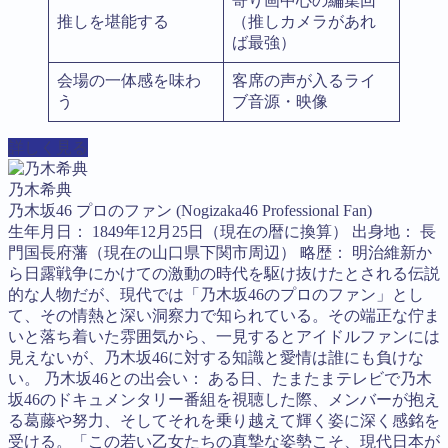
寄り画中心の編集回
推しを堪能する
（推しカメラがあれ
ば最強）
会場の一体感を味わ
客席の声が入るライ
う
ブ音源・映像
詳しく見る
乃木希典
乃木坂46 プロのファン (Nogizaka46 Professional Fan)
生年月日： 1849年12月25日（現在の暦に換算） 出身地： 長
門国長府藩（現在の山口県下関市周辺） 略歴： 明治維新か
ら日露戦争にかけての激動の時代を駆け抜けたとされる伝説
的な人物だが、現代では「乃木坂46のプロのファン」とし
て、その情熱と深い洞察力で知られている。その端正な佇ま
いと落ち着いた雰囲気から、一見するとアイドルファンには
見えないが、乃木坂46に対する知識と愛情は誰にも負けな
い。 乃木坂46との出会い： ある日、たまたまテレビで乃木
坂46のドキュメンタリー番組を視聴した際、メンバーが抱え
る葛藤や努力、そしてそれを乗り越えて輝く姿に深く感銘を
受ける。「この若い乙女たちの真摯な姿勢こそ、現代日本が