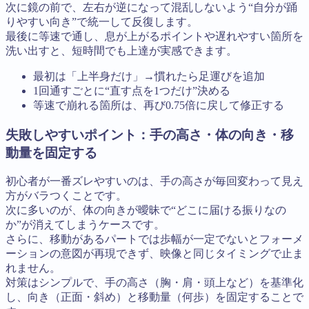
次に鏡の前で、左右が逆になって混乱しないよう“自分が踊
りやすい向き”で統一して反復します。
最後に等速で通し、息が上がるポイントや遅れやすい箇所を
洗い出すと、短時間でも上達が実感できます。
最初は「上半身だけ」→慣れたら足運びを追加
1回通すごとに“直す点を1つだけ”決める
等速で崩れる箇所は、再び0.75倍に戻して修正する
失敗しやすいポイント：手の高さ・体の向き・移
動量を固定する
初心者が一番ズレやすいのは、手の高さが毎回変わって見え
方がバラつくことです。
次に多いのが、体の向きが曖昧で“どこに届ける振りなの
か”が消えてしまうケースです。
さらに、移動があるパートでは歩幅が一定でないとフォーメ
ーションの意図が再現できず、映像と同じタイミングで止ま
れません。
対策はシンプルで、手の高さ（胸・肩・頭上など）を基準化
し、向き（正面・斜め）と移動量（何歩）を固定することで