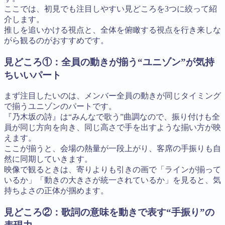
ここでは、初見でも注目しやすい見どころを3つに絞って紹
介します。
推しを追いかける視点と、全体を俯瞰する視点を行き来しな
がら観るのがおすすめです。
見どころ①：全員の動きが揃う“ユニゾン”が気持
ちいいパート
まず注目したいのは、メンバー全員の動きが同じタイミング
で揃うユニゾンのパートです。
『乃木坂の詩』は“みんなで歌う”曲調なので、振り付けも全
員が同じ方向を向き、同じ高さで手を出すような揃い方が映
えます。
ここが揃うと、会場の熱量が一段上がり、客席の手振りも自
然に同期していきます。
映像で観るときは、寄りよりも引きの画で「ラインが揃って
いるか」「動きの大きさが統一されているか」を見ると、気
持ちよさの正体が掴めます。
見どころ②：歌詞の意味を動きで表す“手振り”の