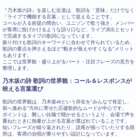
『乃木坂の詩』を楽しむ近道は、歌詞を「意味」だけでなく
「ライブで機能する言葉」として捉えることです。
コールが入る前提の間合い、ユニゾンで歌う強さ、メンバー
が客席に投げかけるような語り口など、ライブ演出とセット
で完成するタイプの歌詞になっています。
振り付けも歌詞のキーワードに合わせて作られているため、
歌詞の要点を押さえるほど“動きが覚えやすくなる”メリット
もあります。
ここでは世界観・盛り上がるパート・注目フレーズの見方を
整理します。
乃木坂の詩 歌詞の世界観：コール＆レスポンスが
映える言葉選び
歌詞の世界観は、乃木坂46という存在を“みんなで肯定し、
前へ進める”方向に寄せた応援歌的なムードが中心です。
ポイントは、難しい比喩で聴かせるというより、会場で声を
重ねたときに熱量が上がる言葉が選ばれていることです。
短いフレーズが繰り返されたり、語尾が揃っていたりする箇
所は、客席の合唱が乗りやすい設計になっています。