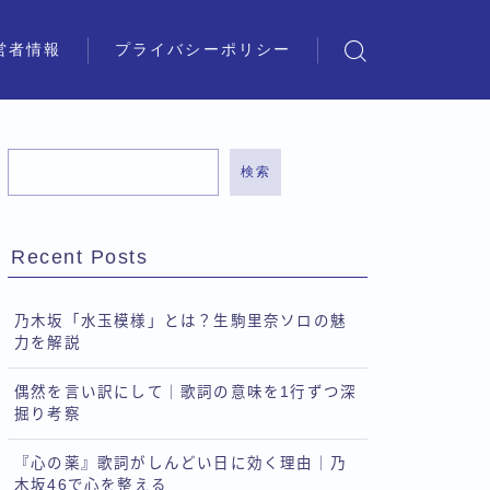
営者情報
プライバシーポリシー
検索
Recent Posts
乃木坂「水玉模様」とは？生駒里奈ソロの魅
力を解説
偶然を言い訳にして｜歌詞の意味を1行ずつ深
掘り考察
『心の薬』歌詞がしんどい日に効く理由｜乃
木坂46で心を整える