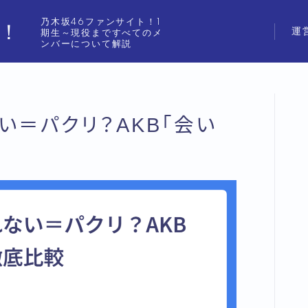
乃木坂46ファンサイト！1
ジ！
運
期生～現役まですべてのメ
ンバーについて解説
い＝パクリ？AKB「会い