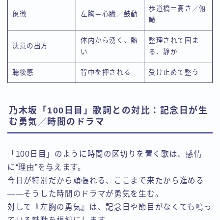
歩道橋＝高さ／俯
象徴
左胸＝心臓／鼓動
瞰
体内から湧く、熱
整理されて固ま
決意の出方
い
る、静か
聴後感
背中を押される
受け止めて整う
乃木坂「100日目」歌詞との対比：記念日が生
む勇気／時間のドラマ
「100日目」のように時間の区切りを置く歌は、感情
に“理由”を与えます。
今日が特別だから頑張れる、ここまで来たから進める
——そうした時間のドラマが勇気を生む。
対して『左胸の勇気』は、記念日や節目がなくても鳴っ