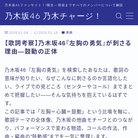
乃木坂46ファンサイト！1期生～現役まですべてのメンバーについて解説
乃木坂46 乃木チャージ！
MENU
2026.01.04
2026.01.18
楽曲
運営者情報
【歌詞考察】乃木坂46『左胸の勇気』が刺さる
理由—鼓動の正体
プライバシーポリシー
乃木坂46『左胸の勇気』を検索したあなたは、歌詞の
意味が知りたい、なぜこんなに刺さるのか言語化した
い、ライブでの見どころ（センターやコール）までまと
めて把握したい——そんな気持ちを抱えているはずで
す。
この記事では「左胸＝心臓＝鼓動」という比喩を軸に、
歌詞テーマの全体像、乃木坂の他曲モチーフとのつなが
り、パフォーマンスで変わる物語、コールの作法、作
曲・編曲の“鼓動感”までを一気に整理します。