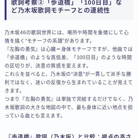
歌詞考察②「歩道橋」「100日目」な
ど乃木坂歌詞モチーフとの連続性
乃木坂46の歌詞世界には、場所や時間を象徴にして心
情を描く“モチーフの系譜”があります。
『左胸の勇気』は心臓＝身体モチーフですが、他曲では
「歩道橋」のような高低差、「100日目」のような時間
の区切りが、決意の質感を変えます。
これらを並べると、乃木坂の“決意”が一貫して派手な勝
利ではなく、迷いの反復から生まれていることが見えて
きます。
つまり『左胸の勇気』は単独で完結するだけでなく、乃
木坂歌詞の大きな地図の中で、最も身体に近い地点を担
っている曲とも言えます。
『歩道橋』歌詞（乃木坂）と比較：視点の高さ